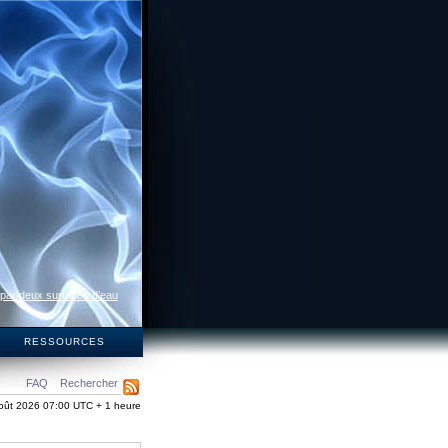
 par deux surfaces d’eau
S
RESSOURCES
FAQ
Rechercher
oût 2026 07:00 UTC + 1 heure