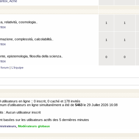
antox
,
Ache
a, relatività, cosmologia..
1
1
ntox
rmazione, complessità, calcolabilità..
1
1
ntox
ente, epistemologia, filosofia della scienza..
0
0
ntox
 forum
|
L’équipe
8
utilisateurs en ligne :: 0 inscrit, 0 caché et 178 invités
m d’utilisateurs en ligne simultanément a été de
5463
le 29 Juillet 2026 16:08
its : Aucun utilisateur inscrit
 basées sur les utilisateurs actifs des 5 dernières minutes
istrateurs
,
Modérateurs globaux