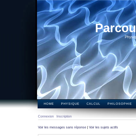
Parcou
Physiq
HOME
PHYSIQUE
CALCUL
PHILOSOPHIE
Connexion
Inscription
Voir les messages sans réponse
|
Voir les sujets actifs