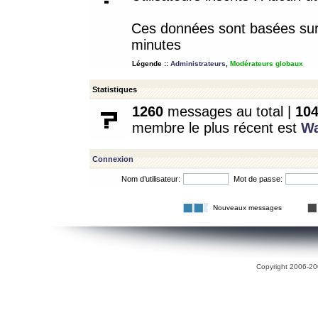
Ces données sont basées sur l
minutes
Légende ::
Administrateurs
,
Modérateurs globaux
Statistiques
1260
messages au total |
10
membre le plus récent est
W
Connexion
Nom d’utilisateur:
Mot de passe:
Nouveaux messages
Copyright 2006-200