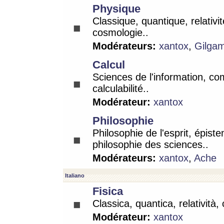
Physique
Classique, quantique, relativit
cosmologie..
Modérateurs:
xantox
,
Gilga
Calcul
Sciences de l'information, co
calculabilité..
Modérateur:
xantox
Philosophie
Philosophie de l'esprit, épist
philosophie des sciences..
Modérateurs:
xantox
,
Ache
Italiano
Fisica
Classica, quantica, relatività,
Modérateur:
xantox