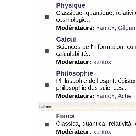
Physique
Classique, quantique, relativit
cosmologie..
Modérateurs:
xantox
,
Gilga
Calcul
Sciences de l'information, co
calculabilité..
Modérateur:
xantox
Philosophie
Philosophie de l'esprit, épist
philosophie des sciences..
Modérateurs:
xantox
,
Ache
Italiano
Fisica
Classica, quantica, relatività,
Modérateur:
xantox