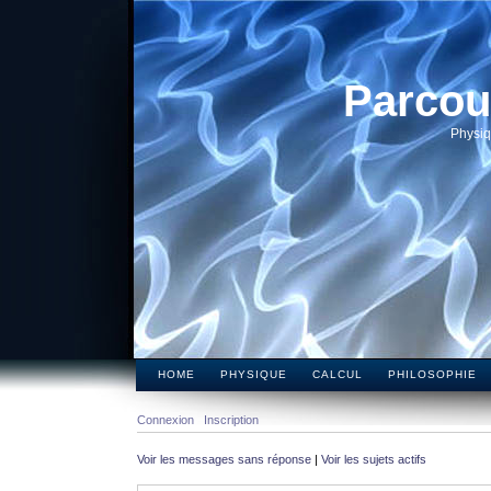
Parcou
Physiq
HOME
PHYSIQUE
CALCUL
PHILOSOPHIE
Connexion
Inscription
Voir les messages sans réponse
|
Voir les sujets actifs