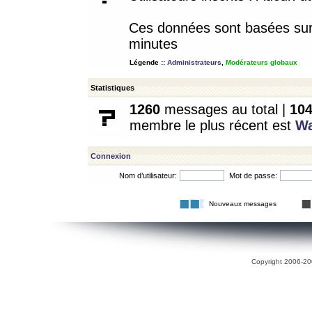
Ces données sont basées sur l
minutes
Légende ::
Administrateurs
,
Modérateurs globaux
Statistiques
1260
messages au total |
10
membre le plus récent est
W
Connexion
Nom d’utilisateur:
Mot de passe:
Nouveaux messages
Copyright 2006-200