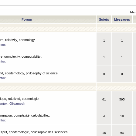
Mar
Forum
Sujets
Messages
m, relativity, cosmology..
1
1
ntox
, complexity, computability..
1
1
ntox
nd, epistemology, philosophy of science..
0
0
ntox
que, relativité, cosmologie..
61
595
antox
,
Gilgamesh
ormation, complexité, calculabilité..
4
19
ntox
esprit, épistemologie, philosophie des sciences..
16
94