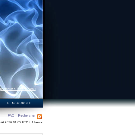
 par deux surfaces d’eau
S
RESSOURCES
FAQ
Rechercher
oût 2026 01:05 UTC + 1 heure