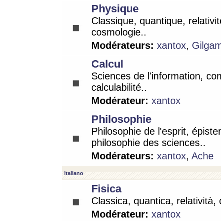
Physique
Classique, quantique, relativit
cosmologie..
Modérateurs:
xantox
,
Gilga
Calcul
Sciences de l'information, co
calculabilité..
Modérateur:
xantox
Philosophie
Philosophie de l'esprit, épist
philosophie des sciences..
Modérateurs:
xantox
,
Ache
Italiano
Fisica
Classica, quantica, relatività,
Modérateur:
xantox