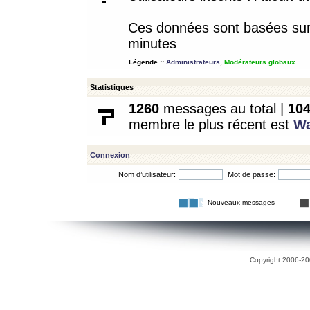
Ces données sont basées sur l
minutes
Légende ::
Administrateurs
,
Modérateurs globaux
Statistiques
1260
messages au total |
10
membre le plus récent est
W
Connexion
Nom d’utilisateur:
Mot de passe:
Nouveaux messages
Copyright 2006-200