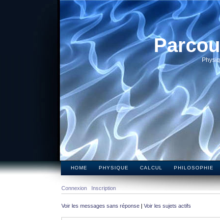
Parcou
Physiq
HOME
PHYSIQUE
CALCUL
PHILOSOPHIE
Connexion
Inscription
Voir les messages sans réponse
|
Voir les sujets actifs