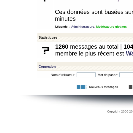
Ces données sont basées sur l
minutes
Légende ::
Administrateurs
,
Modérateurs globaux
Statistiques
1260
messages au total |
10
membre le plus récent est
W
Connexion
Nom d’utilisateur:
Mot de passe:
Nouveaux messages
Copyright 2006-200