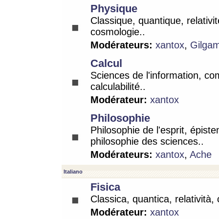
Physique
Classique, quantique, relativit
cosmologie..
Modérateurs:
xantox
,
Gilga
Calcul
Sciences de l'information, co
calculabilité..
Modérateur:
xantox
Philosophie
Philosophie de l'esprit, épist
philosophie des sciences..
Modérateurs:
xantox
,
Ache
Italiano
Fisica
Classica, quantica, relatività,
Modérateur:
xantox