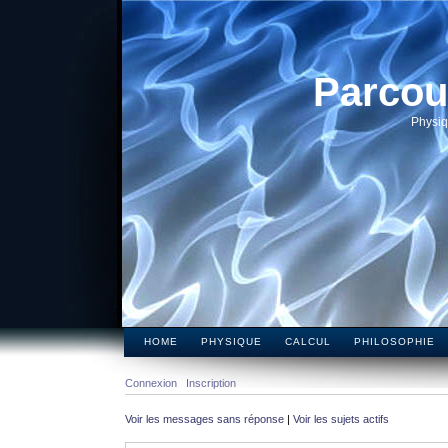
Parcou
Physiq
HOME
PHYSIQUE
CALCUL
PHILOSOPHIE
Connexion
Inscription
Voir les messages sans réponse
|
Voir les sujets actifs