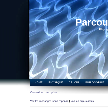
Parcou
Physiq
HOME
PHYSIQUE
CALCUL
PHILOSOPHIE
Connexion
Inscription
Voir les messages sans réponse
|
Voir les sujets actifs