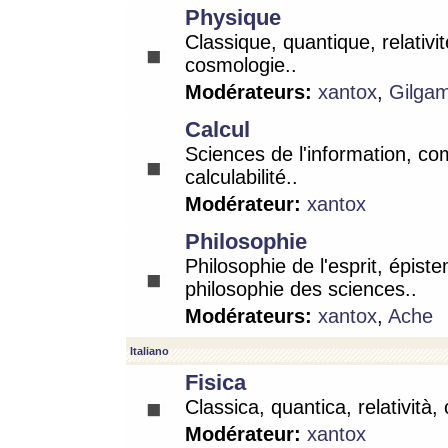
Physique
Classique, quantique, relativit
cosmologie..
Modérateurs:
xantox
,
Gilga
Calcul
Sciences de l'information, co
calculabilité..
Modérateur:
xantox
Philosophie
Philosophie de l'esprit, épist
philosophie des sciences..
Modérateurs:
xantox
,
Ache
Italiano
Fisica
Classica, quantica, relatività,
Modérateur:
xantox