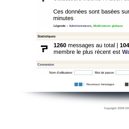
Ces données sont basées sur l
minutes
Légende ::
Administrateurs
,
Modérateurs globaux
Statistiques
1260
messages au total |
10
membre le plus récent est
W
Connexion
Nom d’utilisateur:
Mot de passe:
Nouveaux messages
Copyright 2006-200