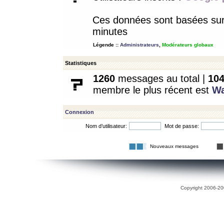
Ces données sont basées sur l
minutes
Légende ::
Administrateurs
,
Modérateurs globaux
Statistiques
1260
messages au total |
10
membre le plus récent est
W
Connexion
Nom d’utilisateur:
Mot de passe:
Nouveaux messages
Copyright 2006-200