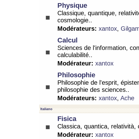
Physique
Classique, quantique, relativit
cosmologie..
Modérateurs:
xantox
,
Gilga
Calcul
Sciences de l'information, co
calculabilité..
Modérateur:
xantox
Philosophie
Philosophie de l'esprit, épist
philosophie des sciences..
Modérateurs:
xantox
,
Ache
Italiano
Fisica
Classica, quantica, relatività,
Modérateur:
xantox