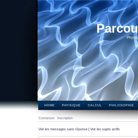
Parcou
Physiq
HOME
PHYSIQUE
CALCUL
PHILOSOPHIE
Connexion
Inscription
Voir les messages sans réponse
|
Voir les sujets actifs