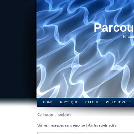
Parcou
Physiq
HOME
PHYSIQUE
CALCUL
PHILOSOPHIE
Connexion
Inscription
Voir les messages sans réponse
|
Voir les sujets actifs