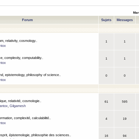
Mar
Forum
Sujets
Messages
m, relativity, cosmology..
1
1
ntox
, complexity, computability..
1
1
ntox
nd, epistemology, philosophy of science..
0
0
ntox
que, relativité, cosmologie..
61
595
antox
,
Gilgamesh
ormation, complexité, calculabilité..
4
19
ntox
esprit, épistemologie, philosophie des sciences..
16
94