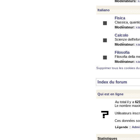
Modérateurs:
x
Italiano
Fisica
Classica, quantic
Modérateur:
xa
Calcolo
Scienze dell'info
Modérateur:
xa
Filosofia
Filosofia della m
Modérateur:
xa
Supprimer tous les cookies du
Index du forum
Qui est en ligne
Au total il y a
62
Le nombre maximu
Utilisateurs inscr
Ces données sont
Légende ::
Admin
Statistiques