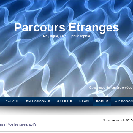
Parcours Etranges
Physique, calcul, philosophie
Caustiques de lumière créées
CALCUL
PHILOSOPHIE
GALERIE
NEWS
FORUM
A PROPO
Nous sommes le 07 A
onse
|
Voir les sujets actifs