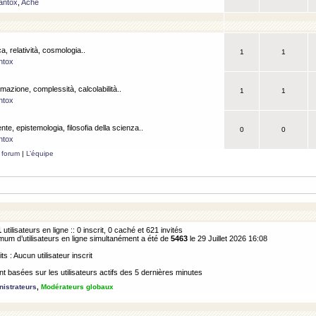
antox
,
Ache
a, relatività, cosmologia..
1
1
ntox
rmazione, complessità, calcolabilità..
1
1
ntox
ente, epistemologia, filosofia della scienza..
0
0
ntox
 forum
|
L’équipe
1
utilisateurs en ligne :: 0 inscrit, 0 caché et 621 invités
m d’utilisateurs en ligne simultanément a été de
5463
le 29 Juillet 2026 16:08
its : Aucun utilisateur inscrit
 basées sur les utilisateurs actifs des 5 dernières minutes
istrateurs
,
Modérateurs globaux