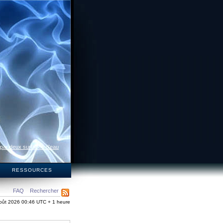
 par deux surfaces d’eau
S
RESSOURCES
FAQ
Rechercher
oût 2026 00:46 UTC + 1 heure