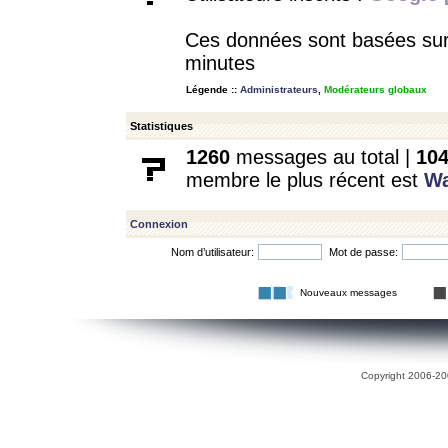
Ces données sont basées sur l
minutes
Légende ::
Administrateurs
,
Modérateurs globaux
Statistiques
1260
messages au total |
10
membre le plus récent est
W
Connexion
Nom d’utilisateur:
Mot de passe:
Nouveaux messages
Copyright 2006-200