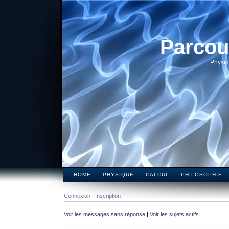
Parcou
Physiq
HOME
PHYSIQUE
CALCUL
PHILOSOPHIE
Connexion
Inscription
Voir les messages sans réponse
|
Voir les sujets actifs