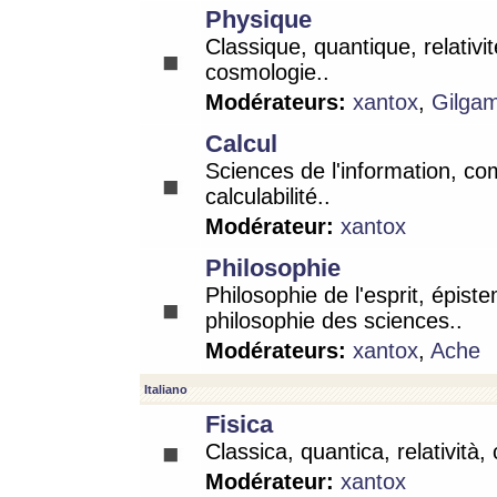
Physique
Classique, quantique, relativit
cosmologie..
Modérateurs:
xantox
,
Gilga
Calcul
Sciences de l'information, co
calculabilité..
Modérateur:
xantox
Philosophie
Philosophie de l'esprit, épist
philosophie des sciences..
Modérateurs:
xantox
,
Ache
Italiano
Fisica
Classica, quantica, relatività,
Modérateur:
xantox