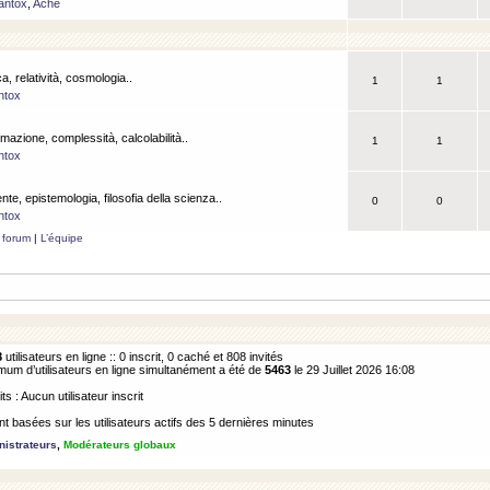
antox
,
Ache
a, relatività, cosmologia..
1
1
ntox
rmazione, complessità, calcolabilità..
1
1
ntox
ente, epistemologia, filosofia della scienza..
0
0
ntox
 forum
|
L’équipe
8
utilisateurs en ligne :: 0 inscrit, 0 caché et 808 invités
m d’utilisateurs en ligne simultanément a été de
5463
le 29 Juillet 2026 16:08
its : Aucun utilisateur inscrit
 basées sur les utilisateurs actifs des 5 dernières minutes
istrateurs
,
Modérateurs globaux