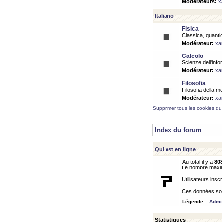
Modérateurs:
x
Italiano
Fisica
Classica, quantic
Modérateur:
xa
Calcolo
Scienze dell'info
Modérateur:
xa
Filosofia
Filosofia della m
Modérateur:
xa
Supprimer tous les cookies du
Index du forum
Qui est en ligne
Au total il y a
80
Le nombre maximu
Utilisateurs inscr
Ces données sont
Légende ::
Admin
Statistiques