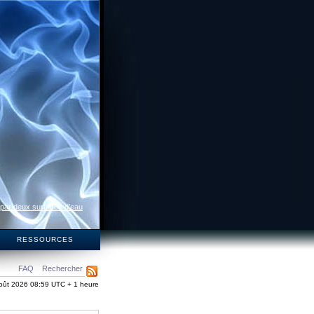
 par deux surfaces d’eau
S
RESSOURCES
FAQ
Rechercher
oût 2026 08:59 UTC + 1 heure