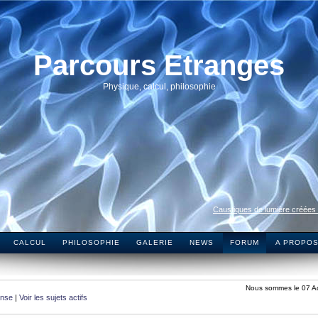
Parcours Etranges
Physique, calcul, philosophie
Caustiques de lumière créées
CALCUL
PHILOSOPHIE
GALERIE
NEWS
FORUM
A PROPO
Nous sommes le 07 A
onse
|
Voir les sujets actifs