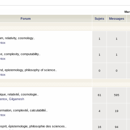
Mar
Forum
Sujets
Messages
m, relativity, cosmology..
1
1
ntox
, complexity, computability..
1
1
ntox
nd, epistemology, philosophy of science..
0
0
ntox
que, relativité, cosmologie..
61
595
antox
,
Gilgamesh
ormation, complexité, calculabilité..
4
19
ntox
esprit, épistemologie, philosophie des sciences..
16
94