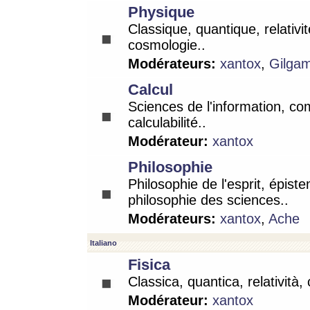
Physique
Classique, quantique, relativit
cosmologie..
Modérateurs:
xantox
,
Gilga
Calcul
Sciences de l'information, co
calculabilité..
Modérateur:
xantox
Philosophie
Philosophie de l'esprit, épist
philosophie des sciences..
Modérateurs:
xantox
,
Ache
Italiano
Fisica
Classica, quantica, relatività,
Modérateur:
xantox