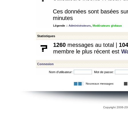
Ces données sont basées sur l
minutes
Légende ::
Administrateurs
,
Modérateurs globaux
Statistiques
1260
messages au total |
10
membre le plus récent est
W
Connexion
Nom d’utilisateur:
Mot de passe:
Nouveaux messages
Copyright 2006-200