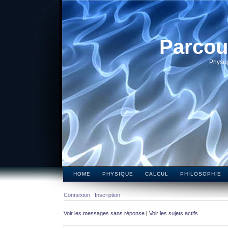
Parcou
Physiq
HOME
PHYSIQUE
CALCUL
PHILOSOPHIE
Connexion
Inscription
Voir les messages sans réponse
|
Voir les sujets actifs