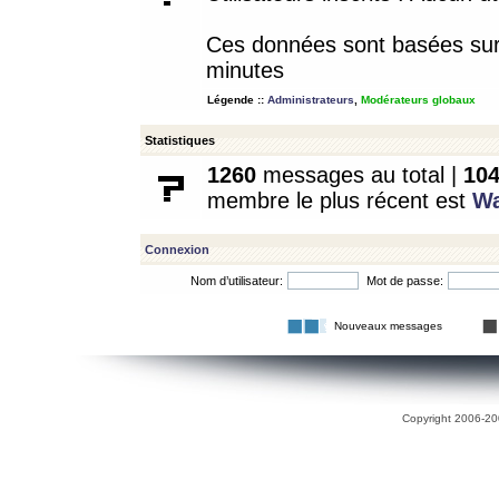
Ces données sont basées sur l
minutes
Légende ::
Administrateurs
,
Modérateurs globaux
Statistiques
1260
messages au total |
10
membre le plus récent est
W
Connexion
Nom d’utilisateur:
Mot de passe:
Nouveaux messages
Copyright 2006-200