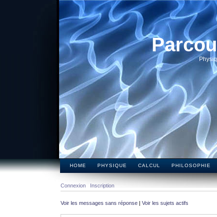
Parcou
Physiq
HOME
PHYSIQUE
CALCUL
PHILOSOPHIE
Connexion
Inscription
Voir les messages sans réponse
|
Voir les sujets actifs