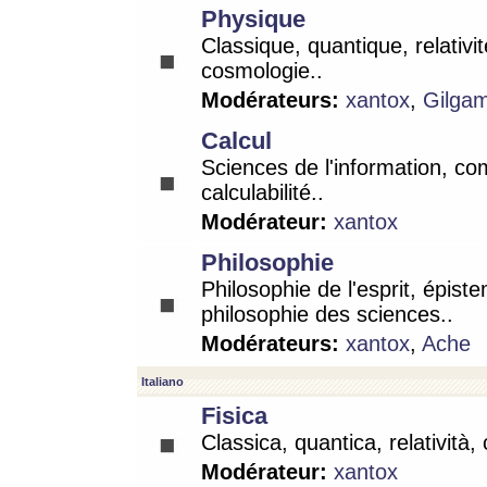
Physique
Classique, quantique, relativit
cosmologie..
Modérateurs:
xantox
,
Gilga
Calcul
Sciences de l'information, co
calculabilité..
Modérateur:
xantox
Philosophie
Philosophie de l'esprit, épist
philosophie des sciences..
Modérateurs:
xantox
,
Ache
Italiano
Fisica
Classica, quantica, relatività,
Modérateur:
xantox