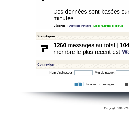
Ces données sont basées sur l
minutes
Légende ::
Administrateurs
,
Modérateurs globaux
Statistiques
1260
messages au total |
10
membre le plus récent est
W
Connexion
Nom d’utilisateur:
Mot de passe:
Nouveaux messages
Copyright 2006-200