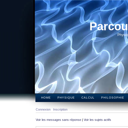
Parcou
Physiq
HOME
PHYSIQUE
CALCUL
PHILOSOPHIE
Connexion
Inscription
Voir les messages sans réponse
|
Voir les sujets actifs