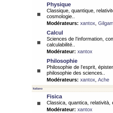
Physique
Classique, quantique, relativit
cosmologie..
Modérateurs:
xantox
,
Gilga
Calcul
Sciences de l'information, co
calculabilité..
Modérateur:
xantox
Philosophie
Philosophie de l'esprit, épist
philosophie des sciences..
Modérateurs:
xantox
,
Ache
Italiano
Fisica
Classica, quantica, relatività,
Modérateur:
xantox