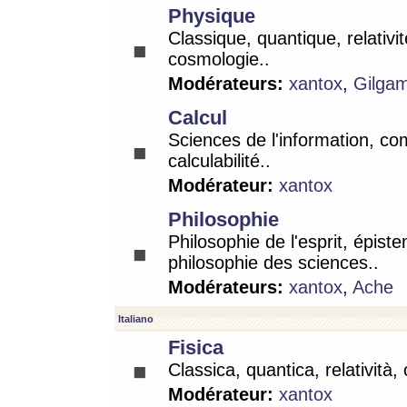
Physique
Classique, quantique, relativit
cosmologie..
Modérateurs:
xantox
,
Gilga
Calcul
Sciences de l'information, co
calculabilité..
Modérateur:
xantox
Philosophie
Philosophie de l'esprit, épist
philosophie des sciences..
Modérateurs:
xantox
,
Ache
Italiano
Fisica
Classica, quantica, relatività,
Modérateur:
xantox