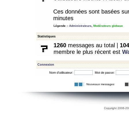
Ces données sont basées sur l
minutes
Légende ::
Administrateurs
,
Modérateurs globaux
Statistiques
1260
messages au total |
10
membre le plus récent est
W
Connexion
Nom d’utilisateur:
Mot de passe:
Nouveaux messages
Copyright 2006-200