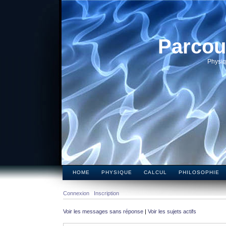
Parcou
Physiq
HOME
PHYSIQUE
CALCUL
PHILOSOPHIE
Connexion
Inscription
Voir les messages sans réponse
|
Voir les sujets actifs