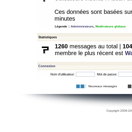
Ces données sont basées sur l
minutes
Légende ::
Administrateurs
,
Modérateurs globaux
Statistiques
1260
messages au total |
10
membre le plus récent est
W
Connexion
Nom d’utilisateur:
Mot de passe:
Nouveaux messages
Copyright 2006-200