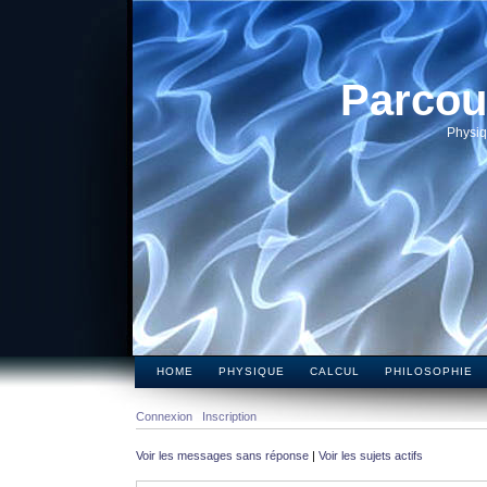
Parcou
Physiq
HOME
PHYSIQUE
CALCUL
PHILOSOPHIE
Connexion
Inscription
Voir les messages sans réponse
|
Voir les sujets actifs