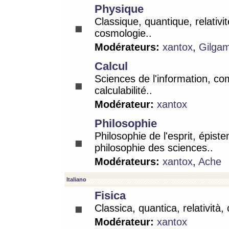
Physique
Classique, quantique, relativit
cosmologie..
Modérateurs:
xantox
,
Gilga
Calcul
Sciences de l'information, co
calculabilité..
Modérateur:
xantox
Philosophie
Philosophie de l'esprit, épist
philosophie des sciences..
Modérateurs:
xantox
,
Ache
Italiano
Fisica
Classica, quantica, relatività,
Modérateur:
xantox