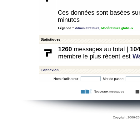
Ces données sont basées sur l
minutes
Légende ::
Administrateurs
,
Modérateurs globaux
Statistiques
1260
messages au total |
10
membre le plus récent est
W
Connexion
Nom d’utilisateur:
Mot de passe:
Nouveaux messages
Copyright 2006-200