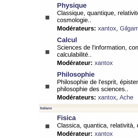
Physique
Classique, quantique, relativit
cosmologie..
Modérateurs:
xantox
,
Gilga
Calcul
Sciences de l'information, co
calculabilité..
Modérateur:
xantox
Philosophie
Philosophie de l'esprit, épist
philosophie des sciences..
Modérateurs:
xantox
,
Ache
Italiano
Fisica
Classica, quantica, relatività,
Modérateur:
xantox