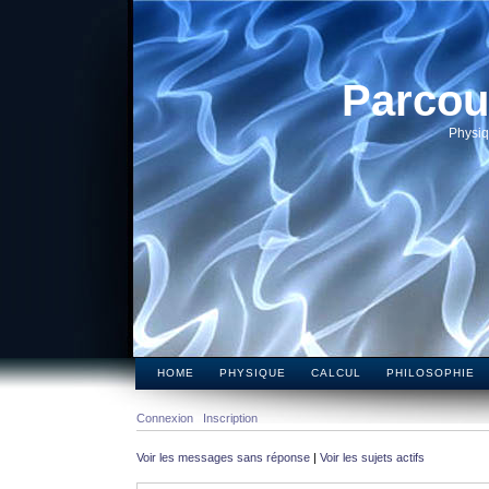
Parcou
Physiq
HOME
PHYSIQUE
CALCUL
PHILOSOPHIE
Connexion
Inscription
Voir les messages sans réponse
|
Voir les sujets actifs