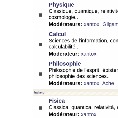
Physique
Classique, quantique, relativit
cosmologie..
Modérateurs:
xantox
,
Gilga
Calcul
Sciences de l'information, co
calculabilité..
Modérateur:
xantox
Philosophie
Philosophie de l'esprit, épist
philosophie des sciences..
Modérateurs:
xantox
,
Ache
Italiano
Fisica
Classica, quantica, relatività,
Modérateur:
xantox