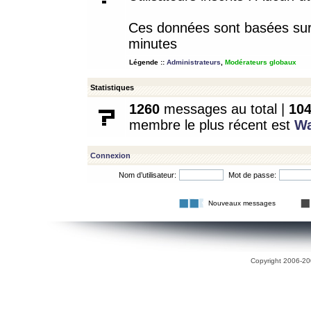
Ces données sont basées sur l
minutes
Légende ::
Administrateurs
,
Modérateurs globaux
Statistiques
1260
messages au total |
10
membre le plus récent est
W
Connexion
Nom d’utilisateur:
Mot de passe:
Nouveaux messages
Copyright 2006-200