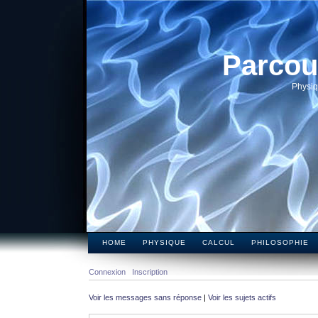
Parcou
Physiq
HOME
PHYSIQUE
CALCUL
PHILOSOPHIE
Connexion
Inscription
Voir les messages sans réponse
|
Voir les sujets actifs