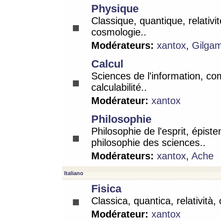
Physique
Classique, quantique, relativit
cosmologie..
Modérateurs:
xantox
,
Gilga
Calcul
Sciences de l'information, co
calculabilité..
Modérateur:
xantox
Philosophie
Philosophie de l'esprit, épist
philosophie des sciences..
Modérateurs:
xantox
,
Ache
Italiano
Fisica
Classica, quantica, relatività,
Modérateur:
xantox