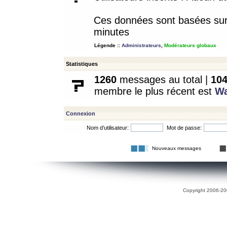
Ces données sont basées sur l
minutes
Légende ::
Administrateurs
,
Modérateurs globaux
Statistiques
1260
messages au total |
10
membre le plus récent est
W
Connexion
Nom d’utilisateur:
Mot de passe:
Nouveaux messages
Copyright 2006-200