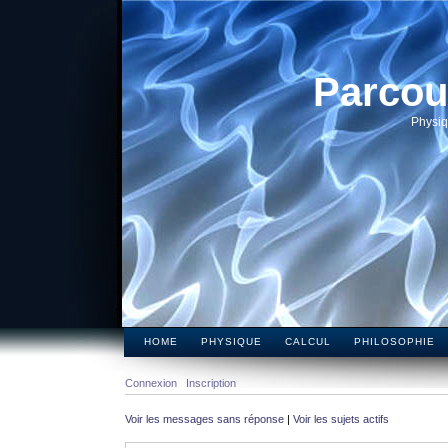
Parcou
Physiq
HOME
PHYSIQUE
CALCUL
PHILOSOPHIE
Connexion
Inscription
Voir les messages sans réponse
|
Voir les sujets actifs