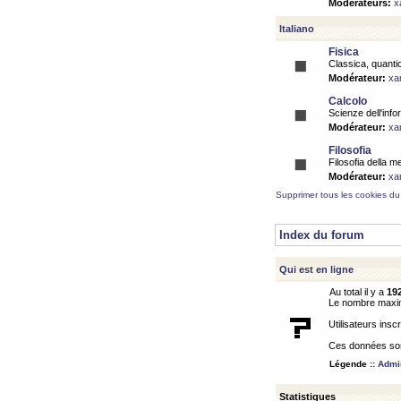
Modérateurs:
x
Italiano
Fisica
Classica, quantic
Modérateur:
xa
Calcolo
Scienze dell'info
Modérateur:
xa
Filosofia
Filosofia della m
Modérateur:
xa
Supprimer tous les cookies du
Index du forum
Qui est en ligne
Au total il y a
19
Le nombre maximu
Utilisateurs inscr
Ces données sont
Légende ::
Admin
Statistiques