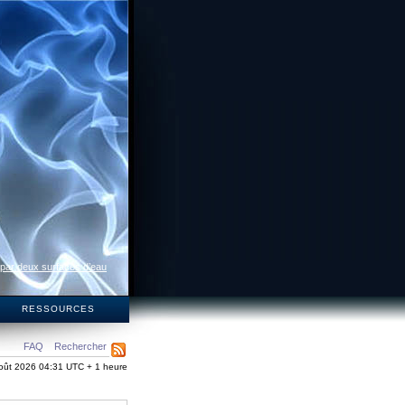
 par deux surfaces d’eau
S
RESSOURCES
FAQ
Rechercher
oût 2026 04:31 UTC + 1 heure