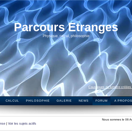
Parcours Etranges
Physique, calcul, philosophie
Caustiques de lumière créées
CALCUL
PHILOSOPHIE
GALERIE
NEWS
FORUM
A PROPO
Nous sommes le 06 A
onse
|
Voir les sujets actifs