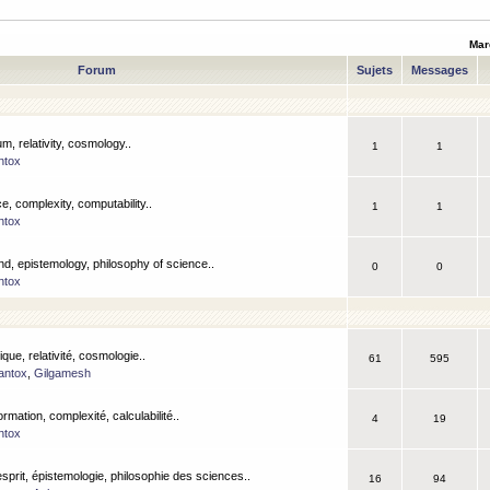
Mar
Forum
Sujets
Messages
m, relativity, cosmology..
1
1
ntox
, complexity, computability..
1
1
ntox
nd, epistemology, philosophy of science..
0
0
ntox
que, relativité, cosmologie..
61
595
antox
,
Gilgamesh
ormation, complexité, calculabilité..
4
19
ntox
esprit, épistemologie, philosophie des sciences..
16
94