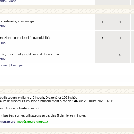
antox
,
Ache
a, relatività, cosmologia..
1
1
ntox
rmazione, complessità, calcolabilità..
1
1
ntox
ente, epistemologia, filosofia della scienza..
0
0
ntox
 forum
|
L’équipe
2
utilisateurs en ligne :: 0 inscrit, 0 caché et 192 invités
m d’utilisateurs en ligne simultanément a été de
5463
le 29 Juillet 2026 16:08
its : Aucun utilisateur inscrit
 basées sur les utilisateurs actifs des 5 dernières minutes
istrateurs
,
Modérateurs globaux