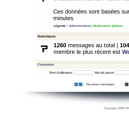
Ces données sont basées sur l
minutes
Légende ::
Administrateurs
,
Modérateurs globaux
Statistiques
1260
messages au total |
10
membre le plus récent est
W
Connexion
Nom d’utilisateur:
Mot de passe:
Nouveaux messages
Copyright 2006-200