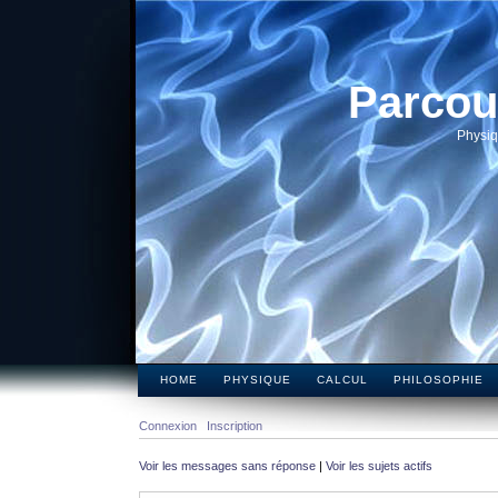
Parcou
Physiq
HOME
PHYSIQUE
CALCUL
PHILOSOPHIE
Connexion
Inscription
Voir les messages sans réponse
|
Voir les sujets actifs