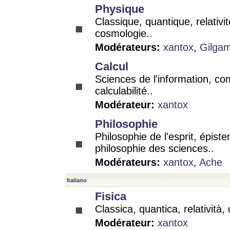
Physique
Classique, quantique, relativit
cosmologie..
Modérateurs:
xantox
,
Gilga
Calcul
Sciences de l'information, co
calculabilité..
Modérateur:
xantox
Philosophie
Philosophie de l'esprit, épist
philosophie des sciences..
Modérateurs:
xantox
,
Ache
Italiano
Fisica
Classica, quantica, relatività,
Modérateur:
xantox