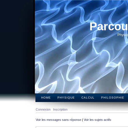
Parcou
Physiq
HOME
PHYSIQUE
CALCUL
PHILOSOPHIE
Connexion
Inscription
Voir les messages sans réponse
|
Voir les sujets actifs