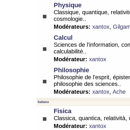
Physique
Classique, quantique, relativit
cosmologie..
Modérateurs:
xantox
,
Gilga
Calcul
Sciences de l'information, co
calculabilité..
Modérateur:
xantox
Philosophie
Philosophie de l'esprit, épist
philosophie des sciences..
Modérateurs:
xantox
,
Ache
Italiano
Fisica
Classica, quantica, relatività,
Modérateur:
xantox