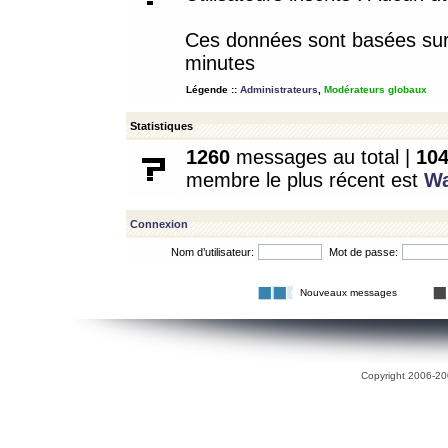
Ces données sont basées sur l
minutes
Légende ::
Administrateurs
,
Modérateurs globaux
Statistiques
1260
messages au total |
10
membre le plus récent est
W
Connexion
Nom d’utilisateur:
Mot de passe:
Nouveaux messages
Copyright 2006-200