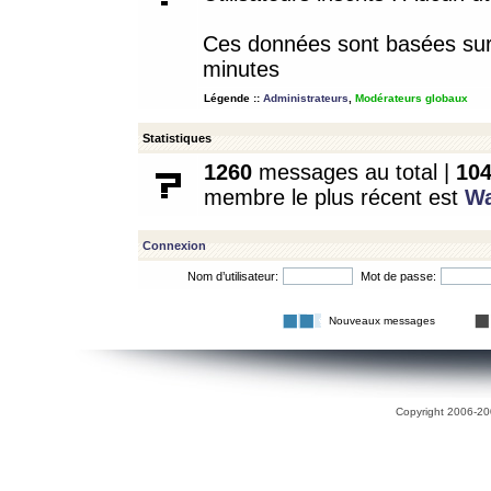
Ces données sont basées sur l
minutes
Légende ::
Administrateurs
,
Modérateurs globaux
Statistiques
1260
messages au total |
10
membre le plus récent est
W
Connexion
Nom d’utilisateur:
Mot de passe:
Nouveaux messages
Copyright 2006-200