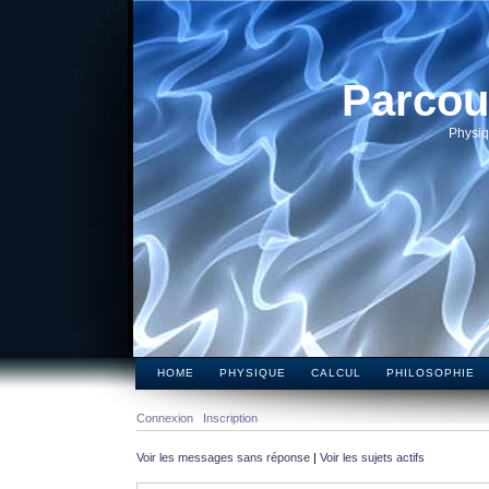
Parcou
Physiq
HOME
PHYSIQUE
CALCUL
PHILOSOPHIE
Connexion
Inscription
Voir les messages sans réponse
|
Voir les sujets actifs