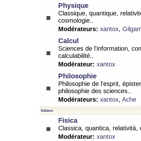
Physique
Classique, quantique, relativit
cosmologie..
Modérateurs:
xantox
,
Gilga
Calcul
Sciences de l'information, co
calculabilité..
Modérateur:
xantox
Philosophie
Philosophie de l'esprit, épist
philosophie des sciences..
Modérateurs:
xantox
,
Ache
Italiano
Fisica
Classica, quantica, relatività,
Modérateur:
xantox