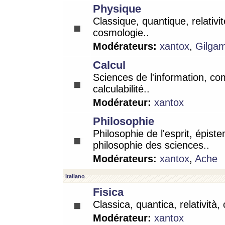
Physique
Classique, quantique, relativit
cosmologie..
Modérateurs:
xantox
,
Gilga
Calcul
Sciences de l'information, co
calculabilité..
Modérateur:
xantox
Philosophie
Philosophie de l'esprit, épist
philosophie des sciences..
Modérateurs:
xantox
,
Ache
Italiano
Fisica
Classica, quantica, relatività,
Modérateur:
xantox