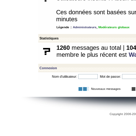
Ces données sont basées sur l
minutes
Légende ::
Administrateurs
,
Modérateurs globaux
Statistiques
1260
messages au total |
10
membre le plus récent est
W
Connexion
Nom d’utilisateur:
Mot de passe:
Nouveaux messages
Copyright 2006-200