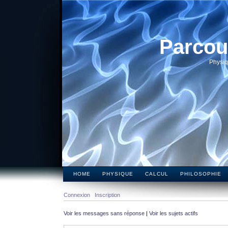
Parcou
Physiq
HOME
PHYSIQUE
CALCUL
PHILOSOPHIE
Connexion
Inscription
Voir les messages sans réponse
|
Voir les sujets actifs