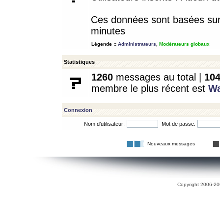
Ces données sont basées sur l
minutes
Légende ::
Administrateurs
,
Modérateurs globaux
Statistiques
1260
messages au total |
10
membre le plus récent est
W
Connexion
Nom d’utilisateur:
Mot de passe:
Nouveaux messages
Copyright 2006-200