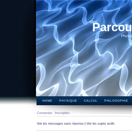
Parcou
Physiq
HOME
PHYSIQUE
CALCUL
PHILOSOPHIE
Connexion
Inscription
Voir les messages sans réponse
|
Voir les sujets actifs