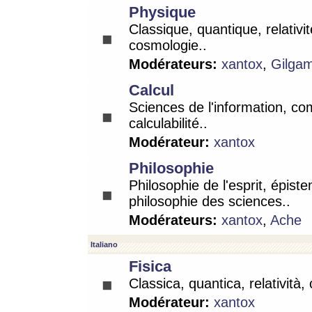
Physique
Classique, quantique, relativit
cosmologie..
Modérateurs:
xantox
,
Gilga
Calcul
Sciences de l'information, co
calculabilité..
Modérateur:
xantox
Philosophie
Philosophie de l'esprit, épist
philosophie des sciences..
Modérateurs:
xantox
,
Ache
Italiano
Fisica
Classica, quantica, relatività,
Modérateur:
xantox