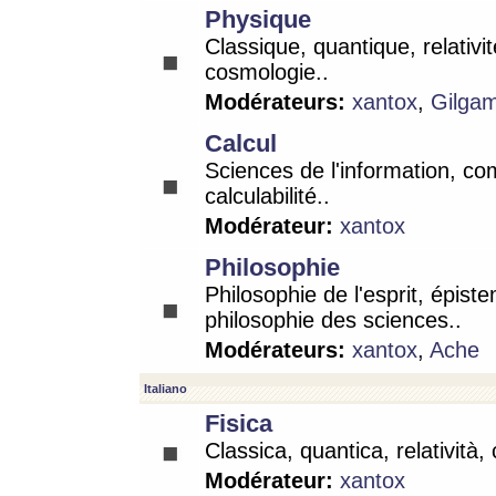
Physique
Classique, quantique, relativit
cosmologie..
Modérateurs:
xantox
,
Gilga
Calcul
Sciences de l'information, co
calculabilité..
Modérateur:
xantox
Philosophie
Philosophie de l'esprit, épist
philosophie des sciences..
Modérateurs:
xantox
,
Ache
Italiano
Fisica
Classica, quantica, relatività,
Modérateur:
xantox