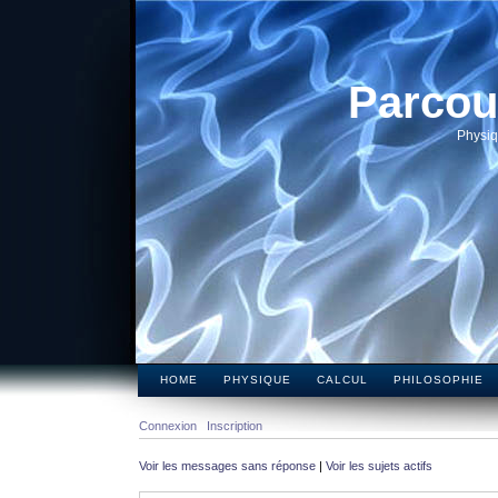
Parcou
Physiq
HOME
PHYSIQUE
CALCUL
PHILOSOPHIE
Connexion
Inscription
Voir les messages sans réponse
|
Voir les sujets actifs