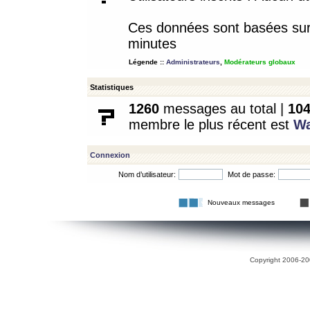
Ces données sont basées sur l
minutes
Légende ::
Administrateurs
,
Modérateurs globaux
Statistiques
1260
messages au total |
10
membre le plus récent est
W
Connexion
Nom d’utilisateur:
Mot de passe:
Nouveaux messages
Copyright 2006-200