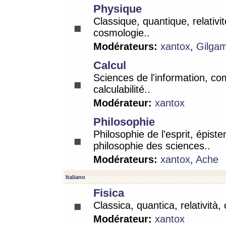
Physique
Classique, quantique, relativit
cosmologie..
Modérateurs:
xantox
,
Gilga
Calcul
Sciences de l'information, co
calculabilité..
Modérateur:
xantox
Philosophie
Philosophie de l'esprit, épist
philosophie des sciences..
Modérateurs:
xantox
,
Ache
Italiano
Fisica
Classica, quantica, relatività,
Modérateur:
xantox