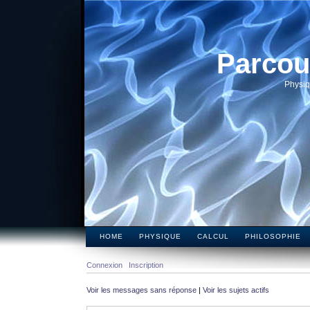
Parcou
Physiq
HOME
PHYSIQUE
CALCUL
PHILOSOPHIE
Connexion
Inscription
Voir les messages sans réponse
|
Voir les sujets actifs