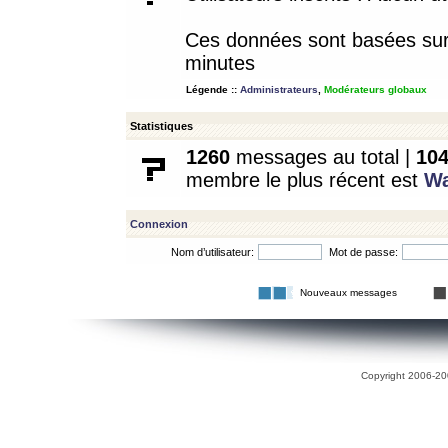
Ces données sont basées sur l
minutes
Légende ::
Administrateurs
,
Modérateurs globaux
Statistiques
1260
messages au total |
10
membre le plus récent est
W
Connexion
Nom d’utilisateur:
Mot de passe:
Nouveaux messages
Copyright 2006-200