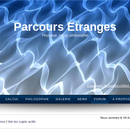
Parcours Etranges
Physique, calcul, philosophie
Caustiques de lumière créées
CALCUL
PHILOSOPHIE
GALERIE
NEWS
FORUM
A PROPO
Nous sommes le 06 A
onse
|
Voir les sujets actifs