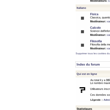
Modérateurs:
x
Italiano
Fisica
Classica, quantic
Modérateur:
xa
Calcolo
Scienze dell'info
Modérateur:
xa
Filosofia
Filosofia della m
Modérateur:
xa
Supprimer tous les cookies du
Index du forum
Qui est en ligne
Au total il y a
33
Le nombre maximu
Utilisateurs inscr
Ces données sont
Légende ::
Admin
Statistiques