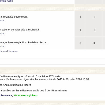
antox
,
Ache
a, relatività, cosmologia..
1
1
ntox
rmazione, complessità, calcolabilità..
1
1
ntox
ente, epistemologia, filosofia della scienza..
0
0
ntox
 forum
|
L’équipe
7
utilisateurs en ligne :: 0 inscrit, 0 caché et 337 invités
m d’utilisateurs en ligne simultanément a été de
5463
le 29 Juillet 2026 16:08
its : Aucun utilisateur inscrit
 basées sur les utilisateurs actifs des 5 dernières minutes
istrateurs
,
Modérateurs globaux