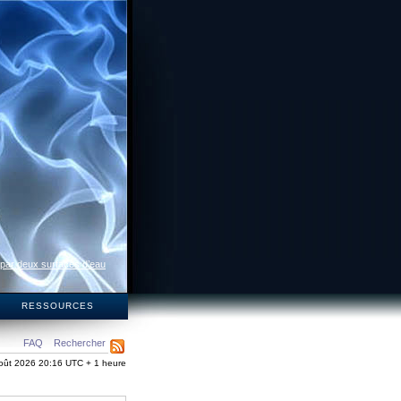
 par deux surfaces d’eau
S
RESSOURCES
FAQ
Rechercher
oût 2026 20:16 UTC + 1 heure