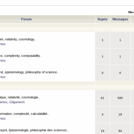
Mar
Forum
Sujets
Messages
m, relativity, cosmology..
1
1
ntox
, complexity, computability..
1
1
ntox
nd, epistemology, philosophy of science..
0
0
ntox
que, relativité, cosmologie..
61
595
antox
,
Gilgamesh
ormation, complexité, calculabilité..
4
19
ntox
esprit, épistemologie, philosophie des sciences..
16
94