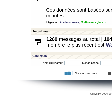
Ces données sont basées sur l
minutes
Légende ::
Administrateurs
,
Modérateurs globaux
Statistiques
1260
messages au total |
10
membre le plus récent est
W
Connexion
Nom d’utilisateur:
Mot de passe:
Nouveaux messages
Copyright 2006-200