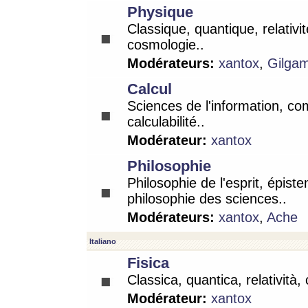
Physique
Classique, quantique, relativit
cosmologie..
Modérateurs:
xantox
,
Gilga
Calcul
Sciences de l'information, co
calculabilité..
Modérateur:
xantox
Philosophie
Philosophie de l'esprit, épist
philosophie des sciences..
Modérateurs:
xantox
,
Ache
Italiano
Fisica
Classica, quantica, relatività,
Modérateur:
xantox