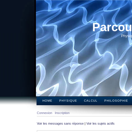
Parcou
Physiq
HOME
PHYSIQUE
CALCUL
PHILOSOPHIE
Connexion
Inscription
Voir les messages sans réponse
|
Voir les sujets actifs