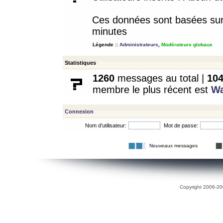
Ces données sont basées sur l
minutes
Légende ::
Administrateurs
,
Modérateurs globaux
Statistiques
1260
messages au total |
10
membre le plus récent est
W
Connexion
Nom d’utilisateur:
Mot de passe:
Nouveaux messages
Copyright 2006-200