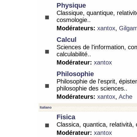
Physique
Classique, quantique, relativit
cosmologie..
Modérateurs:
xantox
,
Gilga
Calcul
Sciences de l'information, co
calculabilité..
Modérateur:
xantox
Philosophie
Philosophie de l'esprit, épist
philosophie des sciences..
Modérateurs:
xantox
,
Ache
Italiano
Fisica
Classica, quantica, relatività,
Modérateur:
xantox