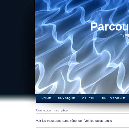
Parcou
Physiq
HOME
PHYSIQUE
CALCUL
PHILOSOPHIE
Connexion
Inscription
Voir les messages sans réponse
|
Voir les sujets actifs