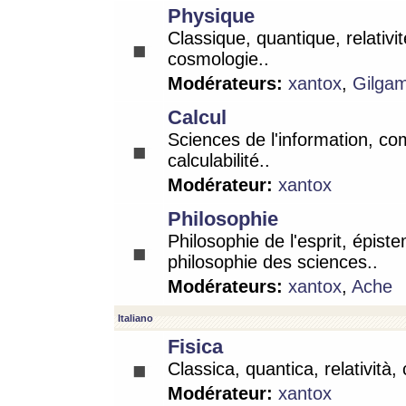
Physique
Classique, quantique, relativit
cosmologie..
Modérateurs:
xantox
,
Gilga
Calcul
Sciences de l'information, co
calculabilité..
Modérateur:
xantox
Philosophie
Philosophie de l'esprit, épist
philosophie des sciences..
Modérateurs:
xantox
,
Ache
Italiano
Fisica
Classica, quantica, relatività,
Modérateur:
xantox