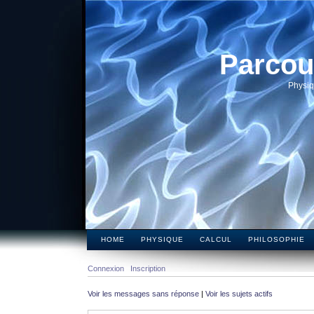
Parcou
Physiq
HOME
PHYSIQUE
CALCUL
PHILOSOPHIE
Connexion
Inscription
Voir les messages sans réponse
|
Voir les sujets actifs