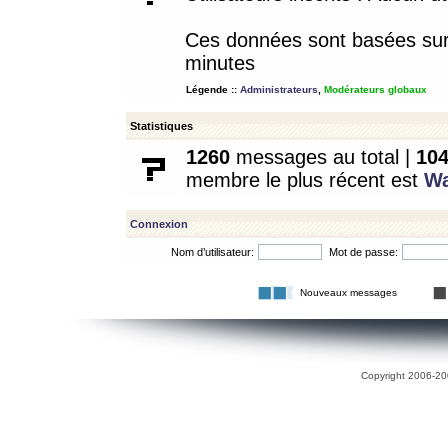
Ces données sont basées sur l
minutes
Légende ::
Administrateurs
,
Modérateurs globaux
Statistiques
1260
messages au total |
10
membre le plus récent est
W
Connexion
Nom d’utilisateur:
Mot de passe:
Nouveaux messages
Copyright 2006-200