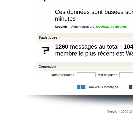
Ces données sont basées sur l
minutes
Légende ::
Administrateurs
,
Modérateurs globaux
Statistiques
1260
messages au total |
10
membre le plus récent est
W
Connexion
Nom d’utilisateur:
Mot de passe:
Nouveaux messages
Copyright 2006-200