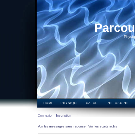
Parcou
Physiq
HOME
PHYSIQUE
CALCUL
PHILOSOPHIE
Connexion
Inscription
Voir les messages sans réponse
|
Voir les sujets actifs