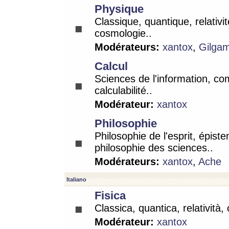
Physique
Classique, quantique, relativit
cosmologie..
Modérateurs:
xantox
,
Gilga
Calcul
Sciences de l'information, co
calculabilité..
Modérateur:
xantox
Philosophie
Philosophie de l'esprit, épist
philosophie des sciences..
Modérateurs:
xantox
,
Ache
Italiano
Fisica
Classica, quantica, relatività,
Modérateur:
xantox