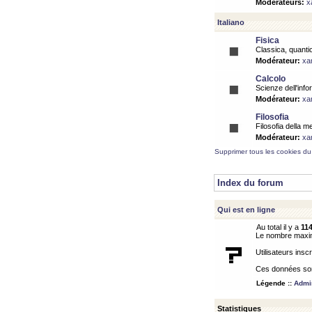
Modérateurs:
x
Italiano
Fisica
Classica, quantic
Modérateur:
xa
Calcolo
Scienze dell'info
Modérateur:
xa
Filosofia
Filosofia della m
Modérateur:
xa
Supprimer tous les cookies du
Index du forum
Qui est en ligne
Au total il y a
11
Le nombre maximu
Utilisateurs inscr
Ces données sont
Légende ::
Admin
Statistiques