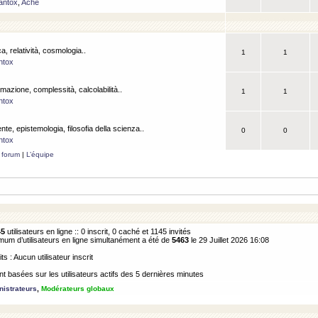
antox
,
Ache
a, relatività, cosmologia..
1
1
ntox
rmazione, complessità, calcolabilità..
1
1
ntox
ente, epistemologia, filosofia della scienza..
0
0
ntox
 forum
|
L’équipe
45
utilisateurs en ligne :: 0 inscrit, 0 caché et 1145 invités
m d’utilisateurs en ligne simultanément a été de
5463
le 29 Juillet 2026 16:08
its : Aucun utilisateur inscrit
 basées sur les utilisateurs actifs des 5 dernières minutes
istrateurs
,
Modérateurs globaux