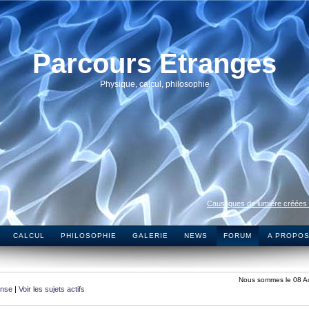
Parcours Etranges
Physique, calcul, philosophie
Caustiques de lumière créées
CALCUL
PHILOSOPHIE
GALERIE
NEWS
FORUM
A PROPO
Nous sommes le 08 A
onse
|
Voir les sujets actifs