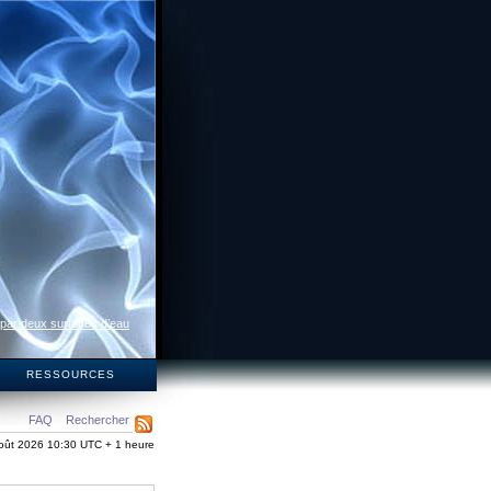
 par deux surfaces d’eau
S
RESSOURCES
FAQ
Rechercher
oût 2026 10:30 UTC + 1 heure