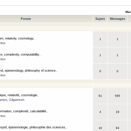
Mar
Forum
Sujets
Messages
m, relativity, cosmology..
1
1
ntox
, complexity, computability..
1
1
ntox
nd, epistemology, philosophy of science..
0
0
ntox
que, relativité, cosmologie..
61
595
antox
,
Gilgamesh
ormation, complexité, calculabilité..
4
19
ntox
esprit, épistemologie, philosophie des sciences..
16
94