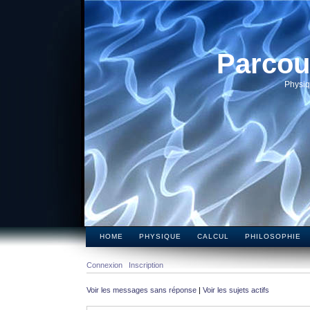
Parcou
Physiq
HOME
PHYSIQUE
CALCUL
PHILOSOPHIE
Connexion
Inscription
Voir les messages sans réponse
|
Voir les sujets actifs