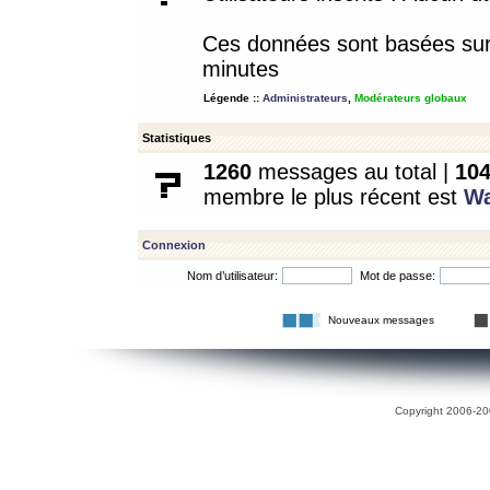
Ces données sont basées sur l
minutes
Légende ::
Administrateurs
,
Modérateurs globaux
Statistiques
1260
messages au total |
10
membre le plus récent est
W
Connexion
Nom d’utilisateur:
Mot de passe:
Nouveaux messages
Copyright 2006-200