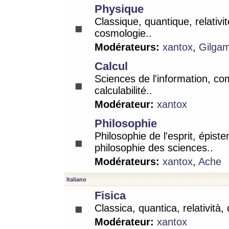
Physique
Classique, quantique, relativit
cosmologie..
Modérateurs:
xantox
,
Gilga
Calcul
Sciences de l'information, co
calculabilité..
Modérateur:
xantox
Philosophie
Philosophie de l'esprit, épist
philosophie des sciences..
Modérateurs:
xantox
,
Ache
Italiano
Fisica
Classica, quantica, relatività,
Modérateur:
xantox