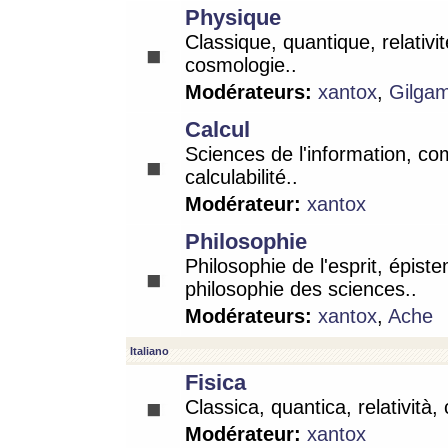
Physique
Classique, quantique, relativit
cosmologie..
Modérateurs:
xantox
,
Gilga
Calcul
Sciences de l'information, co
calculabilité..
Modérateur:
xantox
Philosophie
Philosophie de l'esprit, épist
philosophie des sciences..
Modérateurs:
xantox
,
Ache
Italiano
Fisica
Classica, quantica, relatività,
Modérateur:
xantox