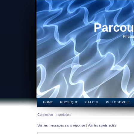
Parcou
Physiq
HOME
PHYSIQUE
CALCUL
PHILOSOPHIE
Connexion
Inscription
Voir les messages sans réponse
|
Voir les sujets actifs