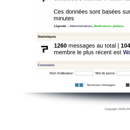
Ces données sont basées sur l
minutes
Légende ::
Administrateurs
,
Modérateurs globaux
Statistiques
1260
messages au total |
10
membre le plus récent est
W
Connexion
Nom d’utilisateur:
Mot de passe:
Nouveaux messages
Copyright 2006-200