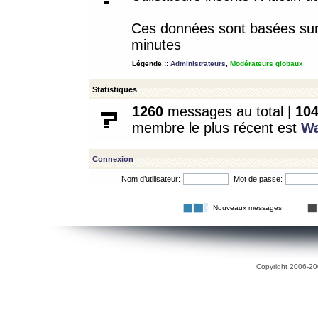
Ces données sont basées sur l
minutes
Légende ::
Administrateurs
,
Modérateurs globaux
Statistiques
1260
messages au total |
10
membre le plus récent est
W
Connexion
Nom d’utilisateur:
Mot de passe:
Nouveaux messages
Copyright 2006-200