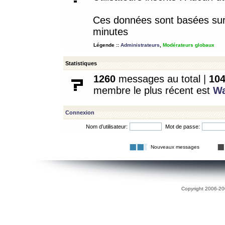
Ces données sont basées sur l
minutes
Légende ::
Administrateurs
,
Modérateurs globaux
Statistiques
1260
messages au total |
10
membre le plus récent est
W
Connexion
Nom d’utilisateur:
Mot de passe:
Nouveaux messages
Copyright 2006-200