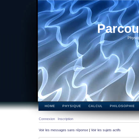
Parcou
Physiq
HOME
PHYSIQUE
CALCUL
PHILOSOPHIE
Connexion
Inscription
Voir les messages sans réponse
|
Voir les sujets actifs