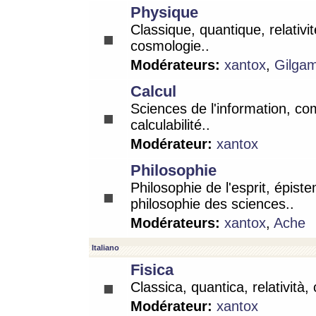
Physique
Classique, quantique, relativit
cosmologie..
Modérateurs:
xantox
,
Gilga
Calcul
Sciences de l'information, co
calculabilité..
Modérateur:
xantox
Philosophie
Philosophie de l'esprit, épist
philosophie des sciences..
Modérateurs:
xantox
,
Ache
Italiano
Fisica
Classica, quantica, relatività,
Modérateur:
xantox