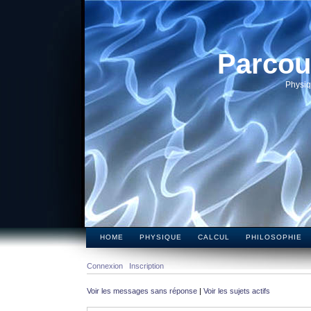
Parcou
Physiq
HOME
PHYSIQUE
CALCUL
PHILOSOPHIE
Connexion
Inscription
Voir les messages sans réponse
|
Voir les sujets actifs