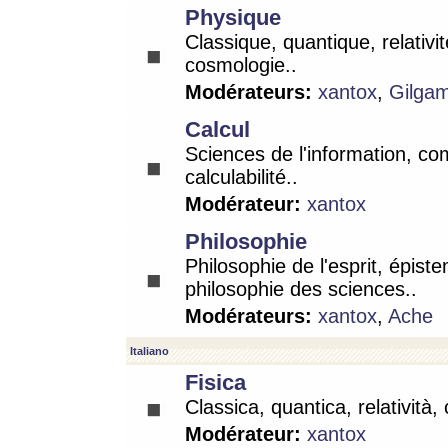
Physique
Classique, quantique, relativit
cosmologie..
Modérateurs:
xantox
,
Gilga
Calcul
Sciences de l'information, co
calculabilité..
Modérateur:
xantox
Philosophie
Philosophie de l'esprit, épist
philosophie des sciences..
Modérateurs:
xantox
,
Ache
Italiano
Fisica
Classica, quantica, relatività,
Modérateur:
xantox