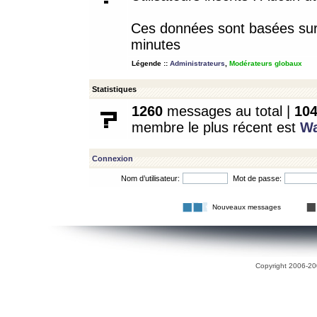
Ces données sont basées sur l
minutes
Légende ::
Administrateurs
,
Modérateurs globaux
Statistiques
1260
messages au total |
10
membre le plus récent est
W
Connexion
Nom d’utilisateur:
Mot de passe:
Nouveaux messages
Copyright 2006-200