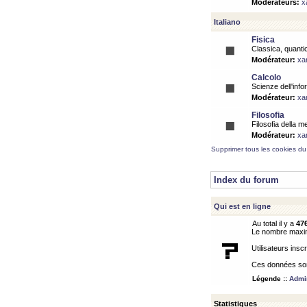
Modérateurs:
x
Italiano
Fisica
Classica, quantic
Modérateur:
xa
Calcolo
Scienze dell'info
Modérateur:
xa
Filosofia
Filosofia della m
Modérateur:
xa
Supprimer tous les cookies du
Index du forum
Qui est en ligne
Au total il y a
47
Le nombre maximu
Utilisateurs inscr
Ces données sont
Légende ::
Admin
Statistiques