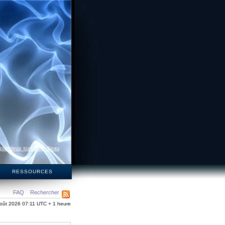
 par deux surfaces d’eau
S
RESSOURCES
FAQ
Rechercher
oût 2026 07:11 UTC + 1 heure