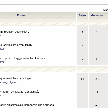
Mar
Forum
Sujets
Messages
m, relativity, cosmology..
1
1
ntox
, complexity, computability..
1
1
ntox
nd, epistemology, philosophy of science..
0
0
ntox
que, relativité, cosmologie..
61
595
antox
,
Gilgamesh
ormation, complexité, calculabilité..
4
19
ntox
esprit, épistemologie, philosophie des sciences..
16
94