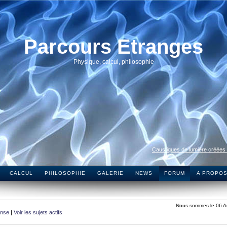
Parcours Etranges
Physique, calcul, philosophie
Caustiques de lumière créées
CALCUL
PHILOSOPHIE
GALERIE
NEWS
FORUM
A PROPO
Nous sommes le 06 A
onse
|
Voir les sujets actifs