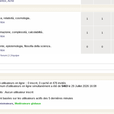
antox
,
Ache
a, relatività, cosmologia..
1
1
ntox
rmazione, complessità, calcolabilità..
1
1
ntox
ente, epistemologia, filosofia della scienza..
0
0
ntox
 forum
|
L’équipe
6
utilisateurs en ligne :: 0 inscrit, 0 caché et 476 invités
m d’utilisateurs en ligne simultanément a été de
5463
le 29 Juillet 2026 16:08
its : Aucun utilisateur inscrit
 basées sur les utilisateurs actifs des 5 dernières minutes
istrateurs
,
Modérateurs globaux