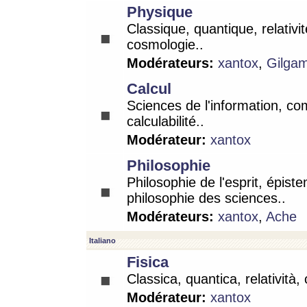
Physique
Classique, quantique, relativit
cosmologie..
Modérateurs:
xantox
,
Gilga
Calcul
Sciences de l'information, co
calculabilité..
Modérateur:
xantox
Philosophie
Philosophie de l'esprit, épist
philosophie des sciences..
Modérateurs:
xantox
,
Ache
Italiano
Fisica
Classica, quantica, relatività,
Modérateur:
xantox