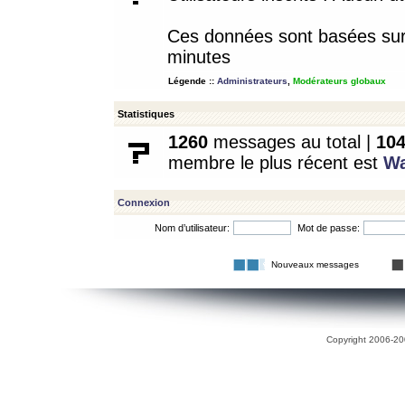
Ces données sont basées sur l
minutes
Légende ::
Administrateurs
,
Modérateurs globaux
Statistiques
1260
messages au total |
10
membre le plus récent est
W
Connexion
Nom d’utilisateur:
Mot de passe:
Nouveaux messages
Copyright 2006-200