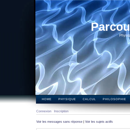
Parcou
Physiq
HOME
PHYSIQUE
CALCUL
PHILOSOPHIE
Connexion
Inscription
Voir les messages sans réponse
|
Voir les sujets actifs