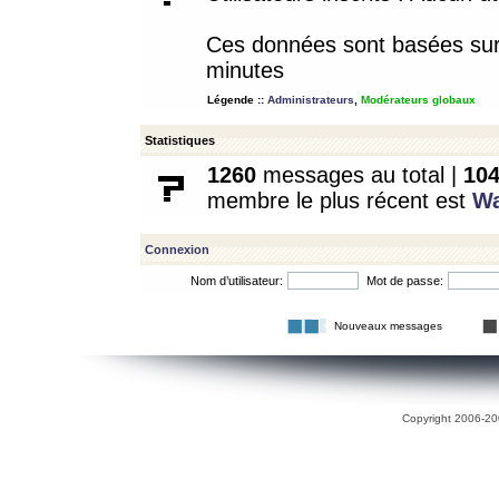
Ces données sont basées sur l
minutes
Légende ::
Administrateurs
,
Modérateurs globaux
Statistiques
1260
messages au total |
10
membre le plus récent est
W
Connexion
Nom d’utilisateur:
Mot de passe:
Nouveaux messages
Copyright 2006-200