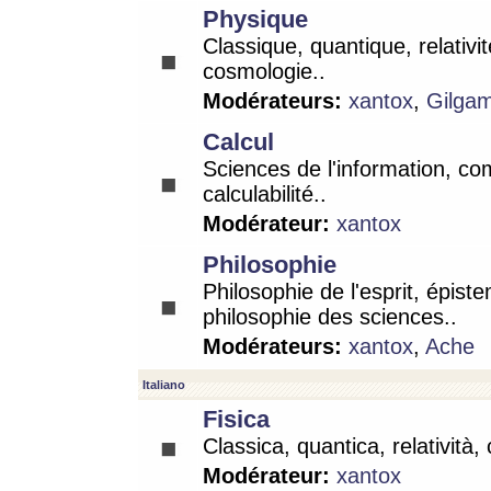
Physique
Classique, quantique, relativit
cosmologie..
Modérateurs:
xantox
,
Gilga
Calcul
Sciences de l'information, co
calculabilité..
Modérateur:
xantox
Philosophie
Philosophie de l'esprit, épist
philosophie des sciences..
Modérateurs:
xantox
,
Ache
Italiano
Fisica
Classica, quantica, relatività,
Modérateur:
xantox