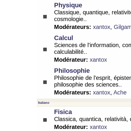
Physique
Classique, quantique, relativit
cosmologie..
Modérateurs:
xantox
,
Gilga
Calcul
Sciences de l'information, co
calculabilité..
Modérateur:
xantox
Philosophie
Philosophie de l'esprit, épist
philosophie des sciences..
Modérateurs:
xantox
,
Ache
Italiano
Fisica
Classica, quantica, relatività,
Modérateur:
xantox