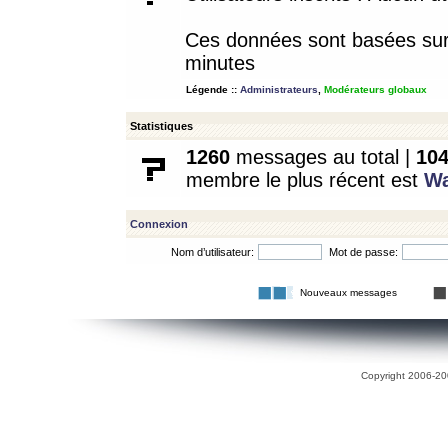
Ces données sont basées sur l
minutes
Légende ::
Administrateurs
,
Modérateurs globaux
Statistiques
1260
messages au total |
10
membre le plus récent est
W
Connexion
Nom d’utilisateur:
Mot de passe:
Nouveaux messages
Copyright 2006-200