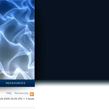
 par deux surfaces d’eau
S
RESSOURCES
FAQ
Rechercher
oût 2026 23:25 UTC + 1 heure