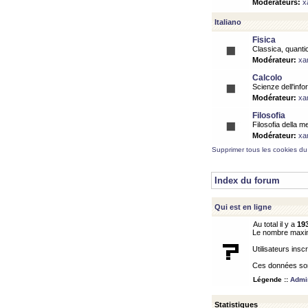
Modérateurs:
x
Italiano
Fisica
Classica, quantic
Modérateur:
xa
Calcolo
Scienze dell'info
Modérateur:
xa
Filosofia
Filosofia della m
Modérateur:
xa
Supprimer tous les cookies du
Index du forum
Qui est en ligne
Au total il y a
19
Le nombre maximu
Utilisateurs inscr
Ces données sont
Légende ::
Admin
Statistiques