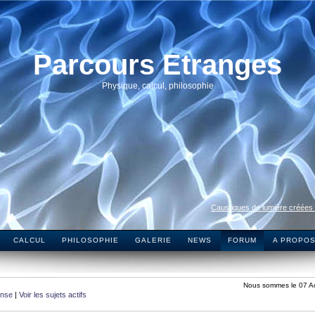
Parcours Etranges
Physique, calcul, philosophie
Caustiques de lumière créées
CALCUL
PHILOSOPHIE
GALERIE
NEWS
FORUM
A PROPO
Nous sommes le 07 A
onse
|
Voir les sujets actifs