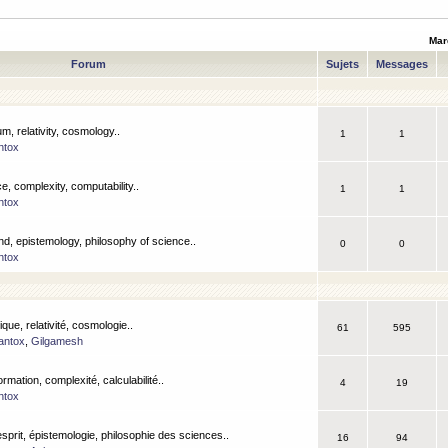
Mar
Forum
Sujets
Messages
m, relativity, cosmology..
1
1
ntox
, complexity, computability..
1
1
ntox
nd, epistemology, philosophy of science..
0
0
ntox
que, relativité, cosmologie..
61
595
antox
,
Gilgamesh
ormation, complexité, calculabilité..
4
19
ntox
esprit, épistemologie, philosophie des sciences..
16
94