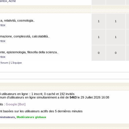
antox
,
Ache
a, relatività, cosmologia..
1
1
ntox
rmazione, complessità, calcolabilità..
1
1
ntox
ente, epistemologia, filosofia della scienza..
0
0
ntox
 forum
|
L’équipe
3
utilisateurs en ligne :: 1 inscrit, 0 caché et 192 invités
m d’utilisateurs en ligne simultanément a été de
5463
le 29 Juillet 2026 16:08
its :
Google [Bot]
 basées sur les utilisateurs actifs des 5 dernières minutes
istrateurs
,
Modérateurs globaux