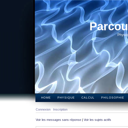
Parcou
Physiq
HOME
PHYSIQUE
CALCUL
PHILOSOPHIE
Connexion
Inscription
Voir les messages sans réponse
|
Voir les sujets actifs