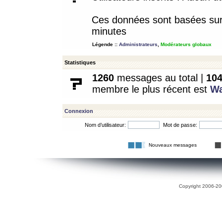
Ces données sont basées sur l
minutes
Légende ::
Administrateurs
,
Modérateurs globaux
Statistiques
1260
messages au total |
10
membre le plus récent est
W
Connexion
Nom d’utilisateur:
Mot de passe:
Nouveaux messages
Copyright 2006-200