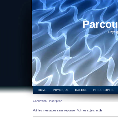
Parcou
Physiq
HOME
PHYSIQUE
CALCUL
PHILOSOPHIE
Connexion
Inscription
Voir les messages sans réponse
|
Voir les sujets actifs