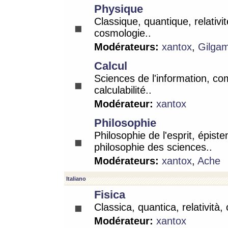
Physique
Classique, quantique, relativit
cosmologie..
Modérateurs:
xantox
,
Gilga
Calcul
Sciences de l'information, co
calculabilité..
Modérateur:
xantox
Philosophie
Philosophie de l'esprit, épist
philosophie des sciences..
Modérateurs:
xantox
,
Ache
Italiano
Fisica
Classica, quantica, relatività,
Modérateur:
xantox