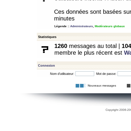
Ces données sont basées sur l
minutes
Légende ::
Administrateurs
,
Modérateurs globaux
Statistiques
1260
messages au total |
10
membre le plus récent est
W
Connexion
Nom d’utilisateur:
Mot de passe:
Nouveaux messages
Copyright 2006-200