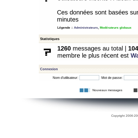
Ces données sont basées sur l
minutes
Légende ::
Administrateurs
,
Modérateurs globaux
Statistiques
1260
messages au total |
10
membre le plus récent est
W
Connexion
Nom d’utilisateur:
Mot de passe:
Nouveaux messages
Copyright 2006-200