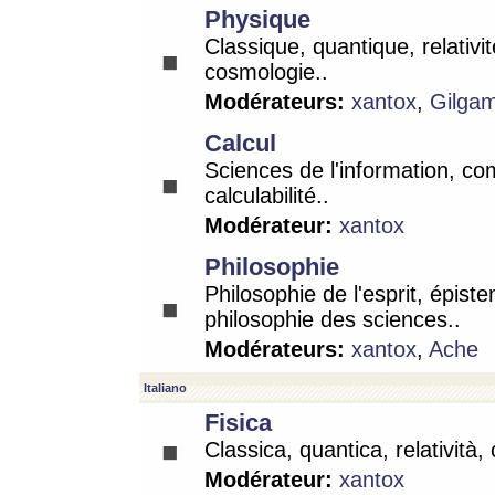
Physique
Classique, quantique, relativit
cosmologie..
Modérateurs:
xantox
,
Gilga
Calcul
Sciences de l'information, co
calculabilité..
Modérateur:
xantox
Philosophie
Philosophie de l'esprit, épist
philosophie des sciences..
Modérateurs:
xantox
,
Ache
Italiano
Fisica
Classica, quantica, relatività,
Modérateur:
xantox