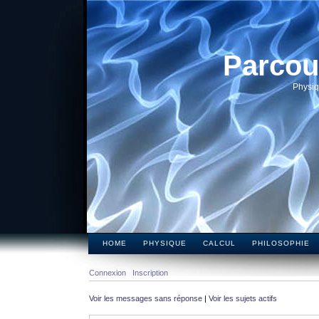
Parcou
Physiq
HOME
PHYSIQUE
CALCUL
PHILOSOPHIE
Connexion
Inscription
Voir les messages sans réponse
|
Voir les sujets actifs