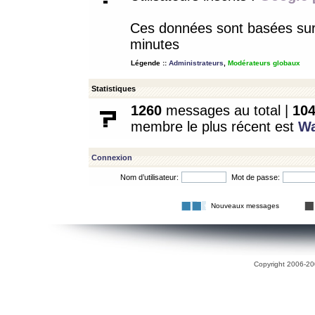
Ces données sont basées sur l
minutes
Légende ::
Administrateurs
,
Modérateurs globaux
Statistiques
1260
messages au total |
10
membre le plus récent est
W
Connexion
Nom d’utilisateur:
Mot de passe:
Nouveaux messages
Copyright 2006-200