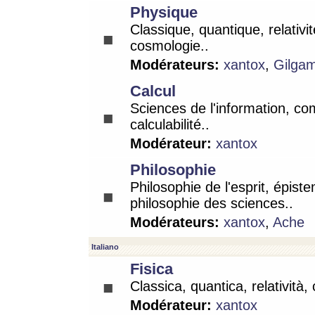
Physique
Classique, quantique, relativit
cosmologie..
Modérateurs:
xantox
,
Gilga
Calcul
Sciences de l'information, co
calculabilité..
Modérateur:
xantox
Philosophie
Philosophie de l'esprit, épist
philosophie des sciences..
Modérateurs:
xantox
,
Ache
Italiano
Fisica
Classica, quantica, relatività,
Modérateur:
xantox