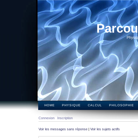
Parcou
Physiq
HOME
PHYSIQUE
CALCUL
PHILOSOPHIE
Connexion
Inscription
Voir les messages sans réponse
|
Voir les sujets actifs