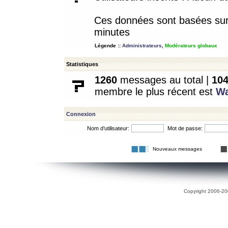
Ces données sont basées sur l
minutes
Légende ::
Administrateurs
,
Modérateurs globaux
Statistiques
1260
messages au total |
10
membre le plus récent est
W
Connexion
Nom d’utilisateur:
Mot de passe:
Nouveaux messages
Copyright 2006-200