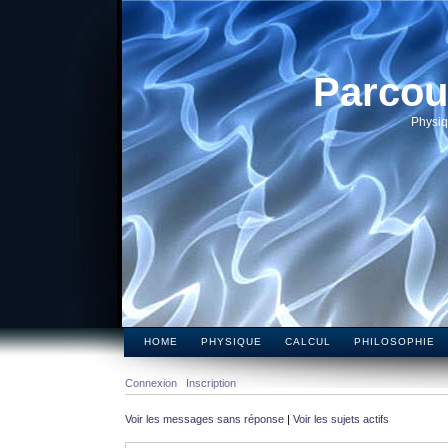
Parcou
Physiq
HOME
PHYSIQUE
CALCUL
PHILOSOPHIE
Connexion
Inscription
Voir les messages sans réponse
|
Voir les sujets actifs