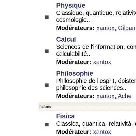
Physique
Classique, quantique, relativit
cosmologie..
Modérateurs:
xantox
,
Gilga
Calcul
Sciences de l'information, co
calculabilité..
Modérateur:
xantox
Philosophie
Philosophie de l'esprit, épist
philosophie des sciences..
Modérateurs:
xantox
,
Ache
Italiano
Fisica
Classica, quantica, relatività,
Modérateur:
xantox