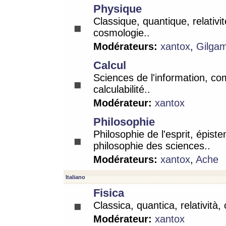
Physique
Classique, quantique, relativit
cosmologie..
Modérateurs:
xantox
,
Gilga
Calcul
Sciences de l'information, co
calculabilité..
Modérateur:
xantox
Philosophie
Philosophie de l'esprit, épist
philosophie des sciences..
Modérateurs:
xantox
,
Ache
Italiano
Fisica
Classica, quantica, relatività,
Modérateur:
xantox