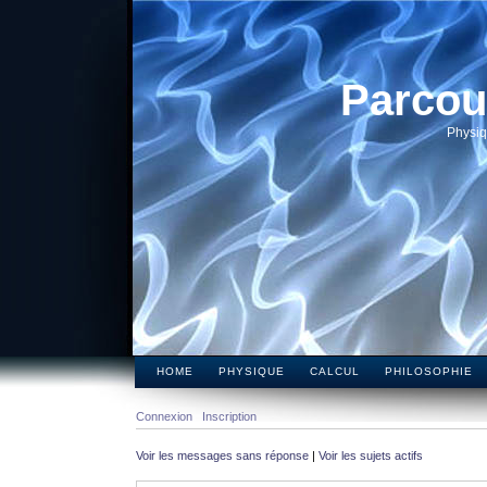
Parcou
Physiq
HOME
PHYSIQUE
CALCUL
PHILOSOPHIE
Connexion
Inscription
Voir les messages sans réponse
|
Voir les sujets actifs