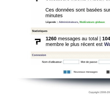
Ces données sont basées sur l
minutes
Légende ::
Administrateurs
,
Modérateurs globaux
Statistiques
1260
messages au total |
10
membre le plus récent est
W
Connexion
Nom d’utilisateur:
Mot de passe:
Nouveaux messages
Copyright 2006-200